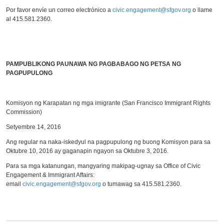
Por favor envíe un correo electrónico a
civic.engagement@sfgov.org
o llame
al 415.581.2360.
PAMPUBLIKONG PAUNAWA NG PAGBABAGO NG PETSA NG
PAGPUPULONG
Komisyon ng Karapatan ng mga imigrante (San Francisco Immigrant Rights
Commission)
Setyembre 14, 2016
Ang regular na naka-iskedyul na pagpupulong ng buong Komisyon para sa
Oktubre 10, 2016 ay gaganapin ngayon sa Oktubre 3, 2016.
Para sa mga katanungan, mangyaring makipag-ugnay sa Office of Civic
Engagement & Immigrant Affairs:
email
civic.engagement@sfgov.org
o tumawag sa 415.581.2360.