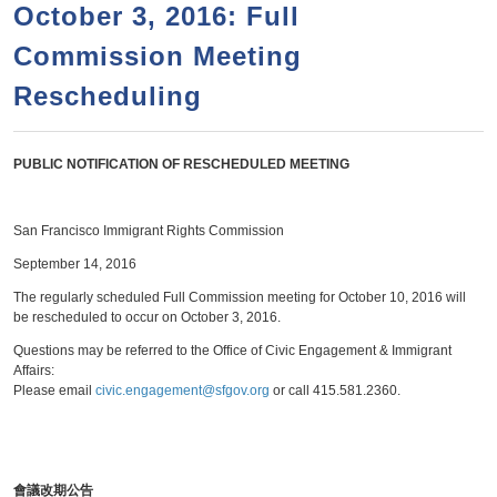
a
h
October 3, 2016: Full
n
r
Commission Meeting
t
c
e
Rescheduling
h
n
f
o
t
PUBLIC NOTIFICATION OF RESCHEDULED MEETING
r
m
San Francisco Immigrant Rights Commission
September 14, 2016
The regularly scheduled Full Commission meeting for October 10, 2016 will
be rescheduled to occur on October 3, 2016.
Questions may be referred to the Office of Civic Engagement & Immigrant
Affairs:
Please email
civic.engagement@sfgov.org
or call 415.581.2360.
會議改期公告