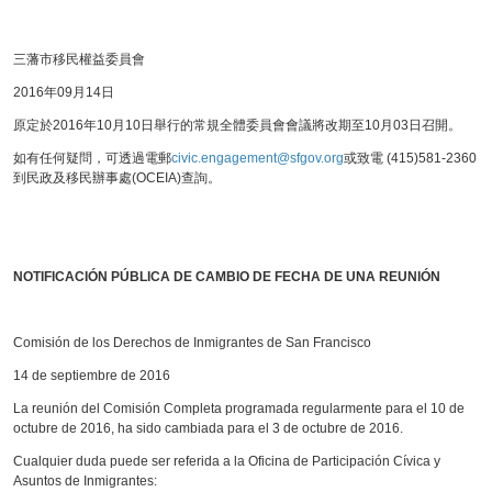
三藩市移民權益委員會
2016年09月14日
原定於2016年10月10日舉行的常規全體委員會會議將改期至10月03日召開。
如有任何疑問，可透過電郵
civic.engagement@sfgov.org
或致電 (415)581-2360
到民政及移民辦事處(OCEIA)查詢。
NOTIFICACIÓN PÚBLICA DE CAMBIO DE FECHA DE UNA REUNIÓN
Comisión de los Derechos de Inmigrantes de San Francisco
14 de septiembre de 2016
La reunión del Comisión Completa programada regularmente para el 10 de
octubre de 2016, ha sido cambiada para el 3 de octubre de 2016.
Cualquier duda puede ser referida a la Oficina de Participación Cívica y
Asuntos de Inmigrantes: