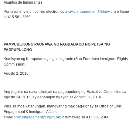
Asuntos de Inmigrantes:
Por favor envíe un correo electrónico a
civic.engagement@sfgov.org
o llame
al 415.581.2360
PAMPUBLIKONG PAUNAWA NG PAGBABAGO NG PETSA NG
PAGPUPULONG
Komisyon ng Karapatan ng mga imigrante (San Francisco Immigrant Rights
Commission)
Agosto 2, 2016
Ang regular na naka-iskedyul na pagpupulong ng Executive Committee sa
Agosto 24, 2016, ay gaganapin ngayon sa Agosto 31, 2016.
Para sa mga katanungan, mangyaring makipag-ugnay sa Office of Civic
Engagement & Immigrant Affairs:
email
civic.engagement@sfgov.org
o tumawag sa 415.581.2360