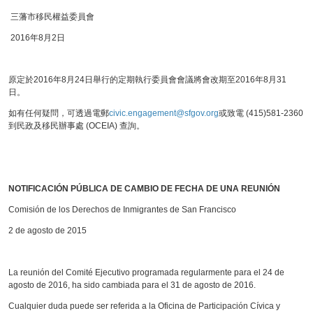
三藩市移民權益委員會
2016年8月2日
原定於2016年8月24日舉行的定期執行委員會會議將會改期至2016年8月31
日。
如有任何疑問，可透過電郵
civic.engagement@sfgov.org
或致電 (415)581-2360
到民政及移民辦事處 (OCEIA) 查詢。
NOTIFICACIÓN PÚBLICA DE CAMBIO DE FECHA DE UNA REUNIÓN
Comisión de los Derechos de Inmigrantes de San Francisco
2 de agosto de 2015
La reunión del Comité Ejecutivo programada regularmente para el 24 de
agosto de 2016, ha sido cambiada para el 31 de agosto de 2016.
Cualquier duda puede ser referida a la Oficina de Participación Cívica y