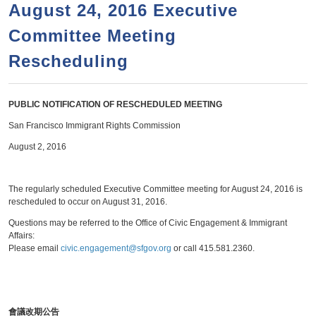
a
h
August 24, 2016 Executive
n
r
Committee Meeting
t
c
e
Rescheduling
h
n
f
o
t
PUBLIC NOTIFICATION OF RESCHEDULED MEETING
r
San Francisco Immigrant Rights Commission
m
August 2, 2016
The regularly scheduled Executive Committee meeting for August 24, 2016 is
rescheduled to occur on August 31, 2016.
Questions may be referred to the Office of Civic Engagement & Immigrant
Affairs:
Please email
civic.engagement@sfgov.org
or call 415.581.2360.
會議改期公告